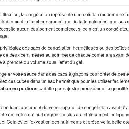
rilisation, la congélation représente une solution moderne ex
irablement la fraîcheur aromatique de la tomate ainsi que ses q
 nécessite aucun équipement complexe, si ce n’est un congélateu
uate.
 privilégiez des sacs de congélation hermétiques ou des boîtes 
vide de deux centimètres au sommet de chaque contenant avant d
e à prendre du volume sous l’effet du gel.
geler votre sauce dans des bacs à glaçons pour créer de petite
férez ces cubes dans un sac hermétique pour les utiliser facilem
ation en portions
parfaite pour ajuster précisément la quantit
 bon fonctionnement de votre appareil de congélation avant d’y
ante de moins dix-huit degrés Celsius au minimum est indispen
. Cela évite l’oxydation des nutriments et préserve la belle co