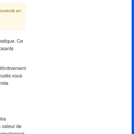
couvercle en
matique. Ce
posants
finitivement
joutés vous
mite
les
a valeur de
orrectement.