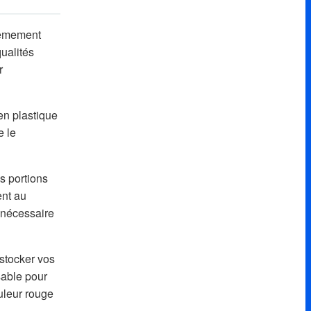
trêmement
ualités
r
en plastique
e le
s portions
ent au
é nécessaire
 stocker vos
sable pour
uleur rouge