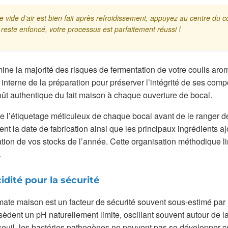
 le vide d’air est bien fait après refroidissement, appuyez au centre du 
 et reste enfoncé, votre processus est parfaitement réussi !
ine la majorité des risques de fermentation de votre coulis aro
 interne de la préparation pour préserver l’intégrité de ses com
goût authentique du fait maison à chaque ouverture de bocal.
 l’étiquetage méticuleux de chaque bocal avant de le ranger dé
nt la date de fabrication ainsi que les principaux ingrédients a
ation de vos stocks de l’année. Cette organisation méthodique li
.
idité pour la sécurité
mate maison est un facteur de sécurité souvent sous-estimé par 
èdent un pH naturellement limite, oscillant souvent autour de l
 seuil, les bactéries pathogènes ne peuvent pas se développer c