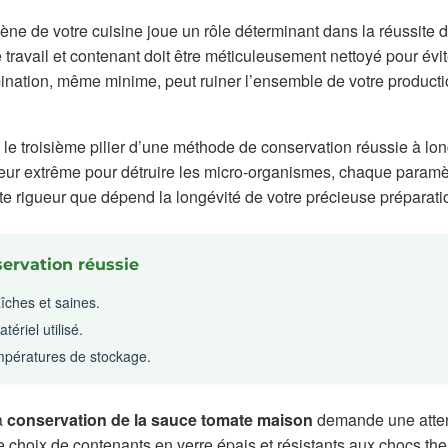
iène de votre cuisine joue un rôle déterminant dans la réussite 
travail et contenant doit être méticuleusement nettoyé pour évit
mination, même minime, peut ruiner l’ensemble de votre producti
le troisième pilier d’une méthode de conservation réussie à lon
leur extrême pour détruire les micro-organismes, chaque paramèt
te rigueur que dépend la longévité de votre précieuse préparatio
servation réussie
îches et saines.
tériel utilisé.
températures de stockage.
a
conservation de la sauce tomate maison
demande une atte
Le choix de contenants en verre épais et résistants aux chocs th