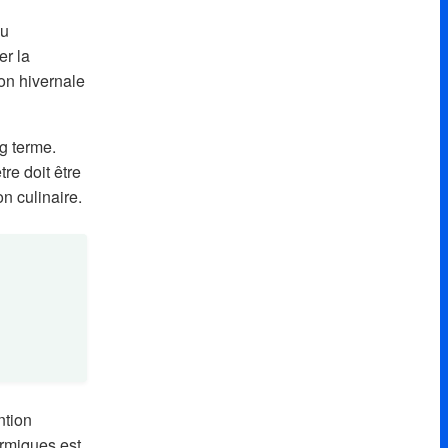
du
er la
on hivernale
g terme.
re doit être
n culinaire.
ntion
ermiques est