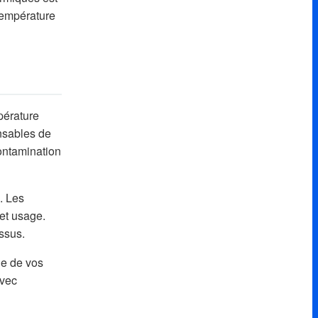
 température
pérature
nsables de
contamination
. Les
et usage.
ssus.
le de vos
avec