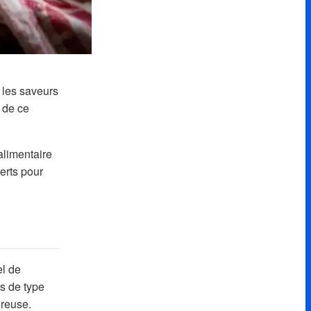
 les saveurs
n de ce
alimentaire
erts pour
el de
s de type
reuse.