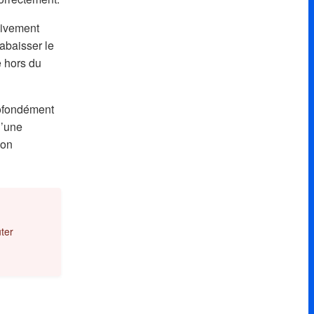
 vivement
 abaisser le
e hors du
rofondément
d’une
ion
uter