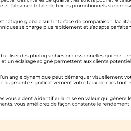
cter des critères de qualité très stricts pour être validé
ge et l’absence totale de textes promotionnels superposés
hétique globale sur l’interface de comparaison, facilitant 
hniques se charge plus rapidement et s’adapte parfaite
d’utiliser des photographies professionnelles qui mettent
 et un éclairage soigné permettent aux clients potenti
oix d’un angle dynamique peut démarquer visuellement vo
lle augmente significativement votre taux de clics tout e
es vous aident à identifier la mise en valeur qui génère
mants, vous améliorez de façon constante le rendement g