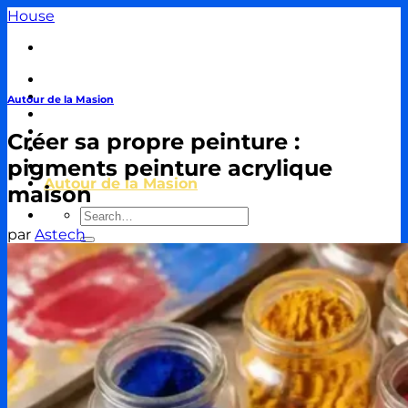
Passer
House
au
contenu
Travaux & Bricolage
Piscine
Autour de la Masion
Jardin
Décoration & Aménagement
Créer sa propre peinture :
Énergie
pigments peinture acrylique
Immobilier & Crédit
Autour de la Masion
maison
par
Astech