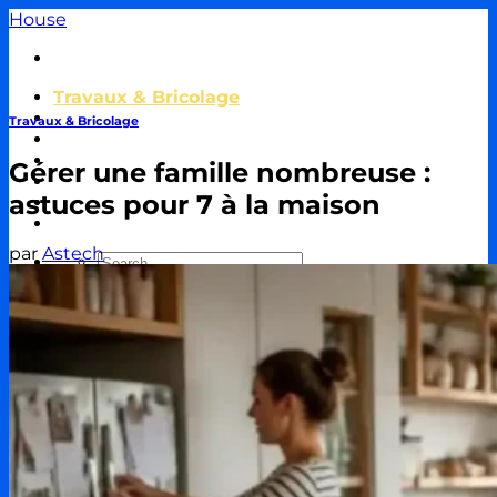
Passer
House
au
contenu
Travaux & Bricolage
Piscine
Travaux & Bricolage
Jardin
Décoration & Aménagement
Gérer une famille nombreuse :
Énergie
astuces pour 7 à la maison
Immobilier & Crédit
Autour de la Masion
par
Astech