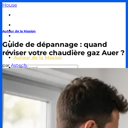
Passer
House
au
contenu
Travaux & Bricolage
Piscine
Autour de la Masion
Jardin
Décoration & Aménagement
Guide de dépannage : quand
Énergie
réviser votre chaudière gaz Auer ?
Immobilier & Crédit
Autour de la Masion
par
Astech