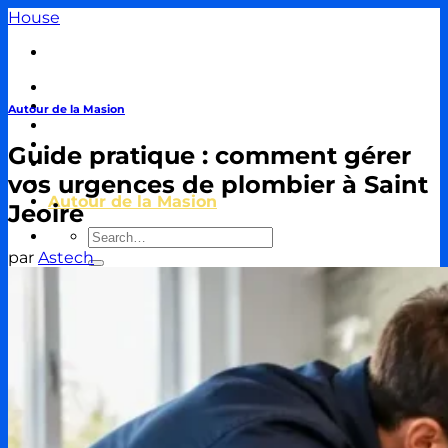
Passer
House
au
contenu
Travaux & Bricolage
Piscine
Autour de la Masion
Jardin
Décoration & Aménagement
Guide pratique : comment gérer
Énergie
vos urgences de plombier à Saint
Immobilier & Crédit
Autour de la Masion
Jeoire
par
Astech