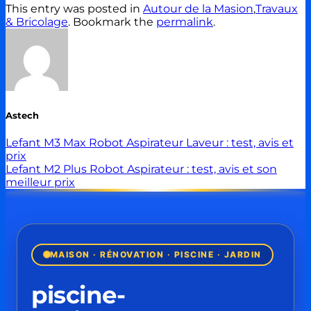
This entry was posted in
Autour de la Masion
,
Travaux
& Bricolage
. Bookmark the
permalink
.
Astech
Lefant M3 Max Robot Aspirateur Laveur : test, avis et
prix
Lefant M2 Plus Robot Aspirateur : test, avis et son
meilleur prix
MAISON · RÉNOVATION · PISCINE · JARDIN
piscine-