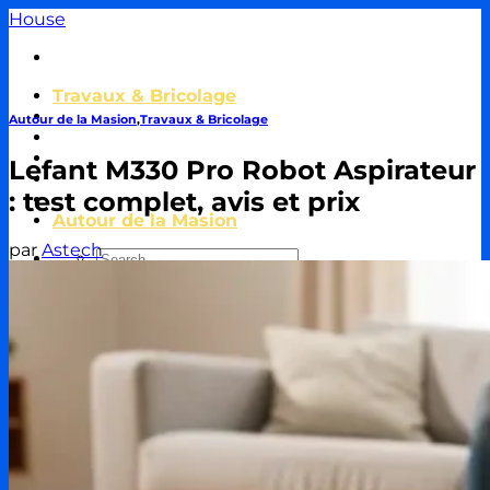
Passer
House
au
contenu
Travaux & Bricolage
Piscine
Autour de la Masion
,
Travaux & Bricolage
Jardin
Décoration & Aménagement
Lefant M330 Pro Robot Aspirateur
Énergie
: test complet, avis et prix
Immobilier & Crédit
Autour de la Masion
par
Astech