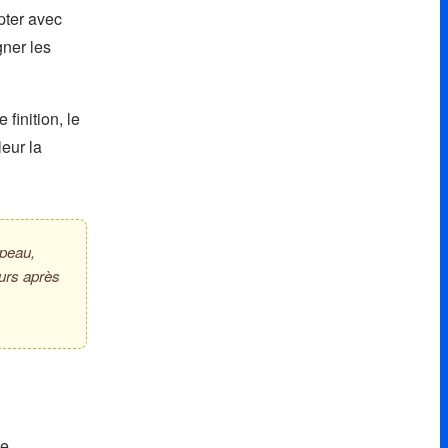
pter avec
gner les
finition, le
leur la
 peau,
eurs après
te