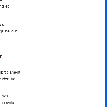
ts et
.
e un
guine tout
r
toproclament
 identifier
é des
r chevelu