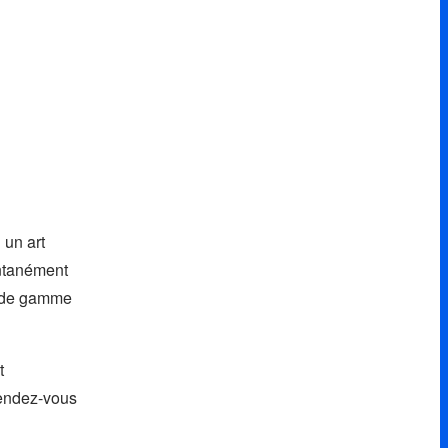
 un art
ntanément
ut de gamme
t
rendez-vous