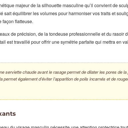
étique majeur de la silhouette masculine qu’il convient de scul
é sait équilibrer les volumes pour harmoniser vos traits et souli
 façon flatteuse.
eaux de précision, de la tondeuse professionnelle et du rasoir de 
l est travaillé pour offrir une symétrie parfaite qui mettra en va
une serviette chaude avant le rasage permet de dilater les pores de la
Cela permet également d’éviter l’apparition de poils incarnés et de roug
xants
peau du visage masculin nécessite une attention protectrice tou