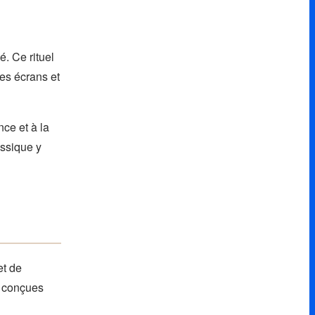
é. Ce rituel
des écrans et
ce et à la
assique y
et de
s conçues