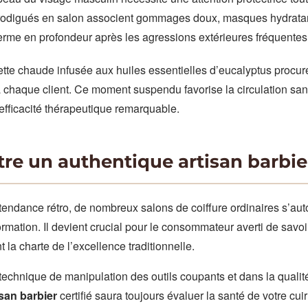
 prodigués en salon associent gommages doux, masques hydratan
erme en profondeur après les agressions extérieures fréquentes
iette chaude infusée aux huiles essentielles d’eucalyptus procur
chaque client. Ce moment suspendu favorise la circulation san
efficacité thérapeutique remarquable.
e un authentique artisan barbie
tendance rétro, de nombreux salons de coiffure ordinaires s’au
ormation. Il devient crucial pour le consommateur averti de savoir
 la charte de l’excellence traditionnelle.
technique de manipulation des outils coupants et dans la qualit
isan barbier
certifié saura toujours évaluer la santé de votre cui