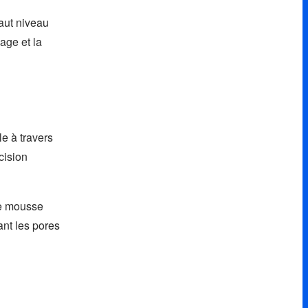
aut niveau
age et la
e à travers
cision
ne mousse
nt les pores