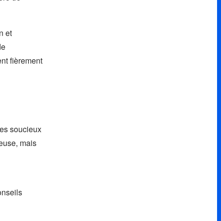
n et
de
ent fièrement
mes soucieux
ieuse, mais
onseils