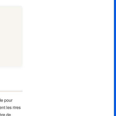
de pour
nt les rires
hère de