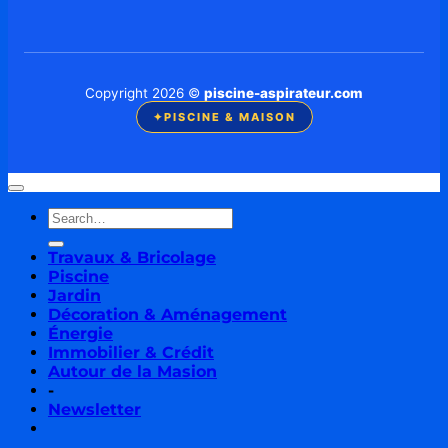
Copyright 2026 ©
piscine-aspirateur.com
✦
PISCINE & MAISON
Travaux & Bricolage
Piscine
Jardin
Décoration & Aménagement
Énergie
Immobilier & Crédit
Autour de la Masion
-
Newsletter