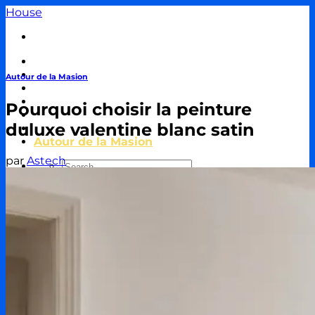
Passer
House
au
contenu
Travaux & Bricolage
Piscine
Autour de la Masion
Jardin
Décoration & Aménagement
Pourquoi choisir la peinture
Énergie
duluxe valentine blanc satin
Immobilier & Crédit
Autour de la Masion
par
Astech