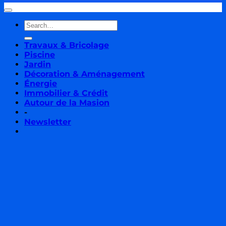
Travaux & Bricolage
Piscine
Jardin
Décoration & Aménagement
Énergie
Immobilier & Crédit
Autour de la Masion
-
Newsletter