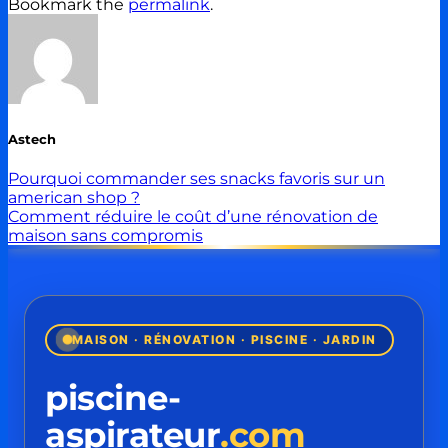
Bookmark the
permalink
.
Astech
Pourquoi commander ses snacks favoris sur un
american shop ?
Comment réduire le coût d’une rénovation de
maison sans compromis
MAISON · RÉNOVATION · PISCINE · JARDIN
piscine-
aspirateur
.com