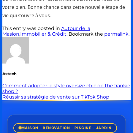
votre bien. Bonne chance dans cette nouvelle étape de
vie qui s’ouvre à vous.
This entry was posted in
Autour de la
Masion
,
Immobilier & Crédit
. Bookmark the
permalink
.
Astech
Comment adopter le style oversize chic de the frankie
shop ?
Réussir sa stratégie de vente sur TikTok Shop
MAISON · RÉNOVATION · PISCINE · JARDIN