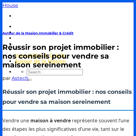
Passer
House
au
contenu
Travaux & Bricolage
Piscine
Autour de la Masion
,
Immobilier & Crédit
Jardin
Décoration & Aménagement
Réussir son projet immobilier :
Énergie
nos conseils pour vendre sa
Immobilier & Crédit
Autour de la Masion
maison sereinement
par
Astech
Réussir son projet immobilier : nos conseils
pour vendre sa maison sereinement
Vendre une
maison à vendre
représente souvent l’une
des étapes les plus significatives d’une vie, tant sur le