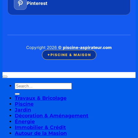
Pinterest
Copyright 2026 ©
piscine-aspirateur.com
✦
PISCINE & MAISON
Travaux & Bricolage
Piscine
Jardin
Décoration & Aménagement
Énergie
Immobilier & Crédit
Autour de la Masion