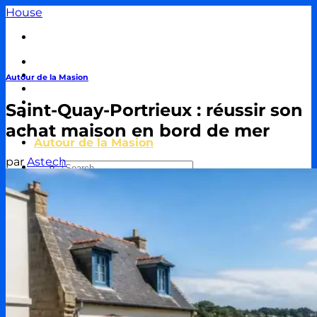
Passer
House
au
contenu
Travaux & Bricolage
Piscine
Autour de la Masion
Jardin
Décoration & Aménagement
Saint-Quay-Portrieux : réussir son
Énergie
achat maison en bord de mer
Immobilier & Crédit
Autour de la Masion
par
Astech