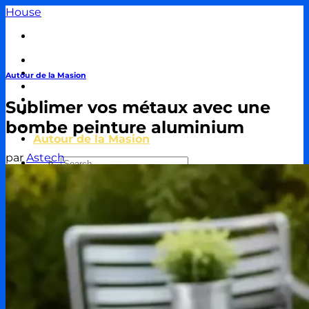
Passer
House
au
contenu
Travaux & Bricolage
Piscine
Autour de la Masion
Jardin
Décoration & Aménagement
Sublimer vos métaux avec une
Énergie
bombe peinture aluminium
Immobilier & Crédit
Autour de la Masion
par
Astech