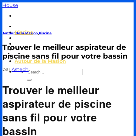
Passer
House
au
contenu
Travaux & Bricolage
Piscine
Autour de la Masion
,
Piscine
Jardin
Décoration & Aménagement
Trouver le meilleur aspirateur de
Énergie
piscine sans fil pour votre bassin
Immobilier & Crédit
Autour de la Masion
par
Astech
Trouver le meilleur
aspirateur de piscine
sans fil pour votre
bassin