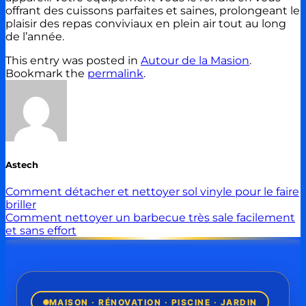
offrant des cuissons parfaites et saines, prolongeant le
plaisir des repas conviviaux en plein air tout au long
de l’année.
This entry was posted in
Autour de la Masion
.
Bookmark the
permalink
.
Astech
Comment détacher et nettoyer sol vinyle pour le faire
briller
Comment nettoyer un barbecue très sale facilement
et sans effort
MAISON · RÉNOVATION · PISCINE · JARDIN