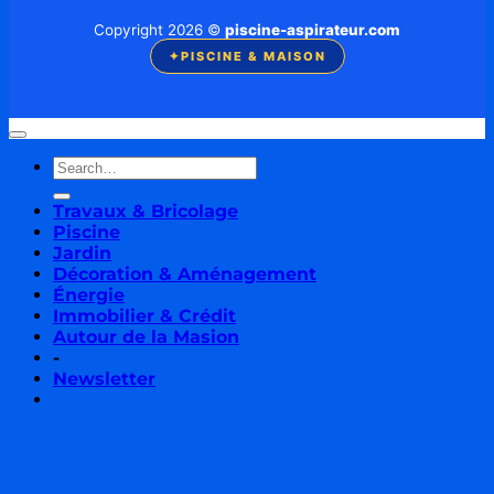
Copyright 2026 ©
piscine-aspirateur.com
✦
PISCINE & MAISON
Travaux & Bricolage
Piscine
Jardin
Décoration & Aménagement
Énergie
Immobilier & Crédit
Autour de la Masion
-
Newsletter