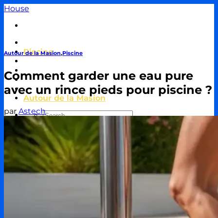
Passer
House
au
contenu
Travaux & Bricolage
Piscine
Autour de la Masion
,
Piscine
Jardin
Décoration & Aménagement
Comment garder une eau pure
Énergie
avec un rince pieds pour piscine ?
Immobilier & Crédit
Autour de la Masion
par
Astech