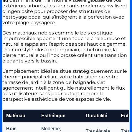
au détriment de l’harmonie visuelle globale de vos
extérieurs arborés. Les fabricants modernes rivalisent
d’ingéniosité pour proposer des structures de
nettoyage podal qui s’intègrent à la perfection avec
votre plage paysagère.
Des matériaux nobles comme le bois exotique
imputrescible apportent une touche chaleureuse et
naturelle rappelant l’esprit des spas haut de gamme.
Pour un style plus contemporain, le béton ciré, la
pierre naturelle ou l’inox brossé créent une transition
élégante vers le bassin.
L’emplacement idéal se situe stratégiquement sur le
chemin principal reliant votre habitation ou votre
terrasse de jardin à la zone de baignade. Cet
agencement intelligent guide naturellement le flux
des utilisateurs sans pour autant rompre la
perspective esthétique de vos espaces de vie.
Matériau
Esthétique
Durabilité
Entr
Bois
Moderne,
Très élevée
Très 