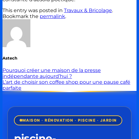
This entry was posted in
Travaux & Bricolage
.
Bookmark the
permalink
.
Astech
Pourquoi créer une maison de la presse
indépendante aujourd’hui ?
L’art de choisir son coffee shop pour une pause café
parfaite
MAISON · RÉNOVATION · PISCINE · JARDIN
piscine-