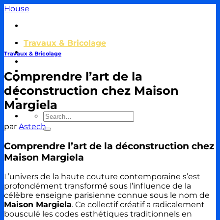
Passer
House
au
contenu
Travaux & Bricolage
Piscine
Travaux & Bricolage
Jardin
Décoration & Aménagement
Comprendre l’art de la
Énergie
déconstruction chez Maison
Immobilier & Crédit
Autour de la Masion
Margiela
par
Astech
Comprendre l’art de la déconstruction chez
Maison Margiela
L’univers de la haute couture contemporaine s’est
profondément transformé sous l’influence de la
célèbre enseigne parisienne connue sous le nom de
Maison Margiela
. Ce collectif créatif a radicalement
bousculé les codes esthétiques traditionnels en