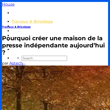
Passer
House
au
contenu
Travaux & Bricolage
Piscine
Travaux & Bricolage
Jardin
Décoration & Aménagement
Pourquoi créer une maison de la
Énergie
presse indépendante aujourd’hui
Immobilier & Crédit
Autour de la Masion
?
par
Astech