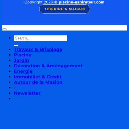
Copyright 2026 ©
piscine-aspirateur.com
✦
PISCINE & MAISON
Travaux & Bricolage
Piscine
Jardin
Décoration & Aménagement
Énergie
Immobilier & Crédit
Autour de la Masion
-
Newsletter