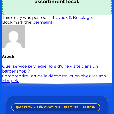
assortiment local.
This entry was posted in
Travaux & Bricolage
.
Bookmark the
permalink
.
Astech
Quel service privilégier lors d’une visite dans un
barber shop ?
Comprendre l’art de la déconstruction chez Maison
Margiela
MAISON · RÉNOVATION · PISCINE · JARDIN