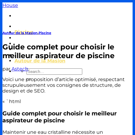
Passer
House
au
contenu
Travaux & Bricolage
Piscine
Autour de la Masion
,
Piscine
Jardin
Décoration & Aménagement
Guide complet pour choisir le
Énergie
meilleur aspirateur de piscine
Immobilier & Crédit
Autour de la Masion
par
Astech
Voici une proposition d’article optimisé, respectant
scrupuleusement vos consignes de structure, de
design et de SEO.
« `html
Guide complet pour choisir le meilleur
aspirateur de piscine
Maintenir une eau cristalline nécessite un