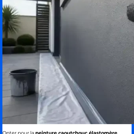
Opter pour la
peinture caoutchouc élastomère