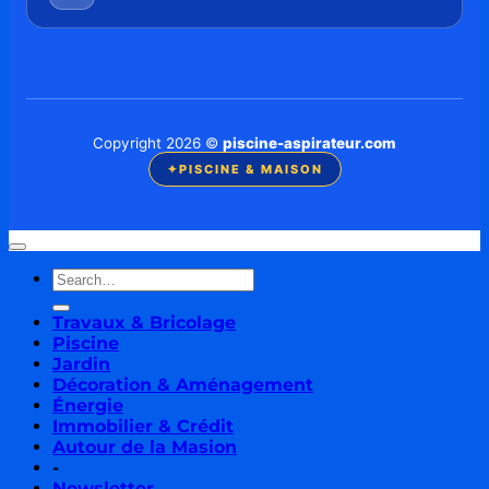
Copyright 2026 ©
piscine-aspirateur.com
✦
PISCINE & MAISON
Travaux & Bricolage
Piscine
Jardin
Décoration & Aménagement
Énergie
Immobilier & Crédit
Autour de la Masion
-
Newsletter