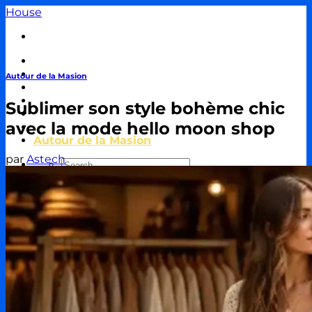
Passer
House
au
contenu
Travaux & Bricolage
Piscine
Autour de la Masion
Jardin
Décoration & Aménagement
Sublimer son style bohème chic
Énergie
avec la mode hello moon shop
Immobilier & Crédit
Autour de la Masion
par
Astech