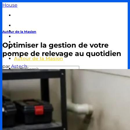
Passer
House
au
contenu
Travaux & Bricolage
Piscine
Autour de la Masion
Jardin
Décoration & Aménagement
Optimiser la gestion de votre
Énergie
pompe de relevage au quotidien
Immobilier & Crédit
Autour de la Masion
par
Astech