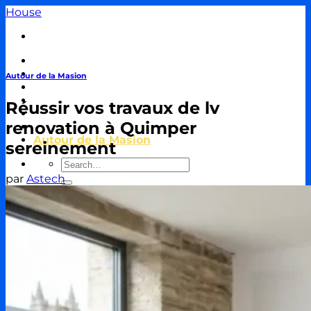
Passer
House
au
contenu
Travaux & Bricolage
Piscine
Autour de la Masion
Jardin
Décoration & Aménagement
Réussir vos travaux de lv
Énergie
renovation à Quimper
Immobilier & Crédit
Autour de la Masion
sereinement
par
Astech